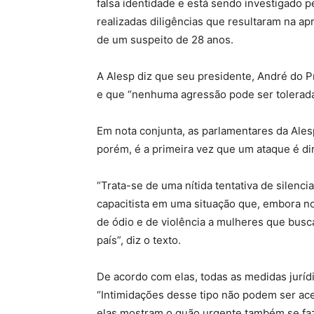
falsa identidade e está sendo investigado pe
realizadas diligências que resultaram na a
de um suspeito de 28 anos.
A Alesp diz que seu presidente, André do P
e que “nenhuma agressão pode ser tolerada
Em nota conjunta, as parlamentares da Ales
porém, é a primeira vez que um ataque é di
“Trata-se de uma nítida tentativa de silenc
capacitista em uma situação que, embora n
de ódio e de violência a mulheres que bus
país”, diz o texto.
De acordo com elas, todas as medidas juríd
“Intimidações desse tipo não podem ser ac
elas mostram o quão urgente também se faz