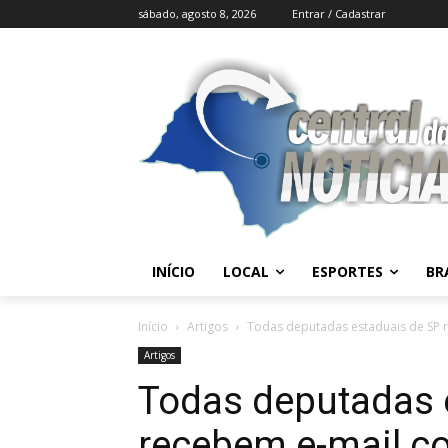
sábado, agosto 8, 2026
Entrar / Cadastrar
INÍCIO
LOCAL
ESPORTES
BR
Início
Artigos
Todas deputadas estaduais de SP 
Artigos
Todas deputadas 
recebem e-mail c