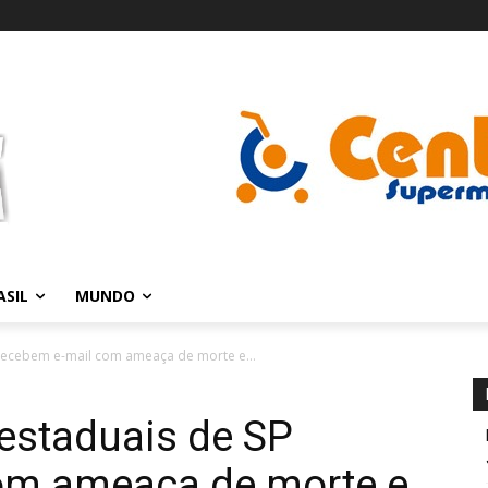
ASIL
MUNDO
recebem e-mail com ameaça de morte e...
estaduais de SP
om ameaça de morte e