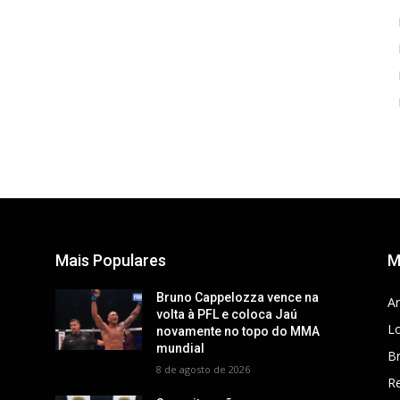
Mais Populares
M
Bruno Cappelozza vence na
Ar
volta à PFL e coloca Jaú
Lo
novamente no topo do MMA
mundial
Br
8 de agosto de 2026
R