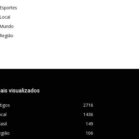
Esportes
Local
Mundo
Região
ais visualizados
tigos
2716
cal
1436
asil
149
egião
106