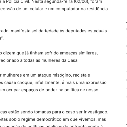
la Polícia Civil. Nesta segunda-feira (02/06), foram
preensão de um celular e um computador na residência
rado, manifesta solidariedade às deputadas estaduais
”.
p dizem que já tinham sofrido ameaças similares,
recionado a todas as mulheres da Casa.
iar mulheres em um ataque misógino, racista e
os cause choque, infelizmente, é mais uma expressão
cam ocupar espaços de poder na política de nosso
icas estão sendo tomadas para o caso ser investigado.
eitas sob o regime democrático em que vivemos, mas
 a adoção de políticas públicas de enfrentamento à