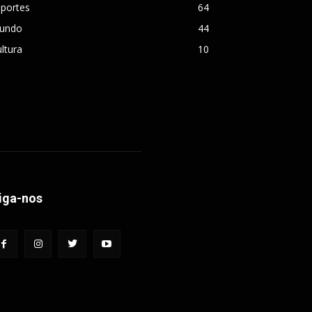
sportes
64
undo
44
ltura
10
iga-nos