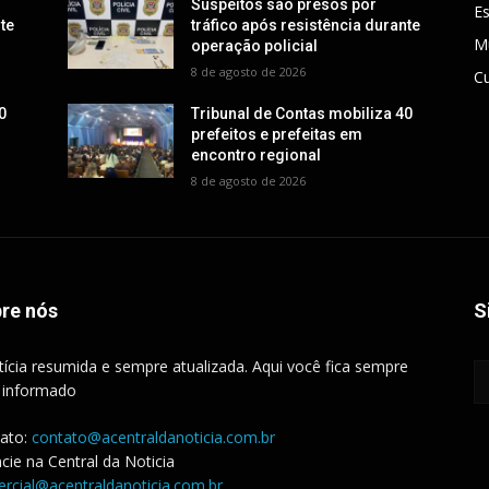
Suspeitos são presos por
E
nte
tráfico após resistência durante
M
operação policial
8 de agosto de 2026
Cu
0
Tribunal de Contas mobiliza 40
prefeitos e prefeitas em
encontro regional
8 de agosto de 2026
re nós
S
tícia resumida e sempre atualizada. Aqui você fica sempre
 informado
ato:
contato@acentraldanoticia.com.br
cie na Central da Noticia
rcial@acentraldanoticia.com.br