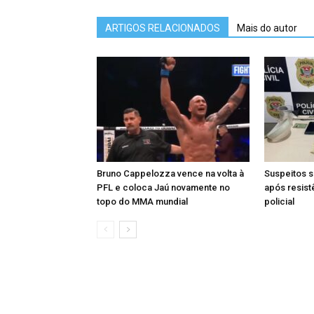
ARTIGOS RELACIONADOS
Mais do autor
Bruno Cappelozza vence na volta à
Suspeitos s
PFL e coloca Jaú novamente no
após resist
topo do MMA mundial
policial