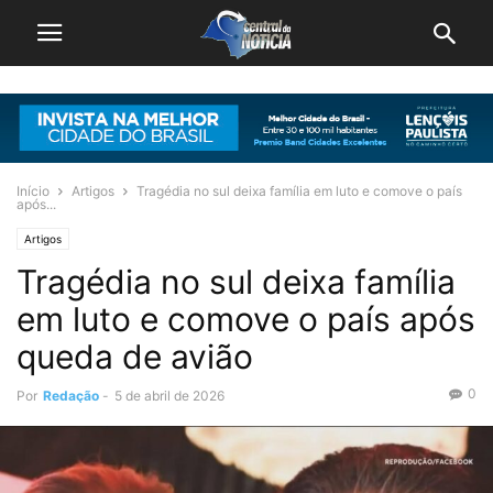
Início
Artigos
Tragédia no sul deixa família em luto e comove o país
após...
Artigos
Tragédia no sul deixa família
em luto e comove o país após
queda de avião
0
Por
Redação
-
5 de abril de 2026