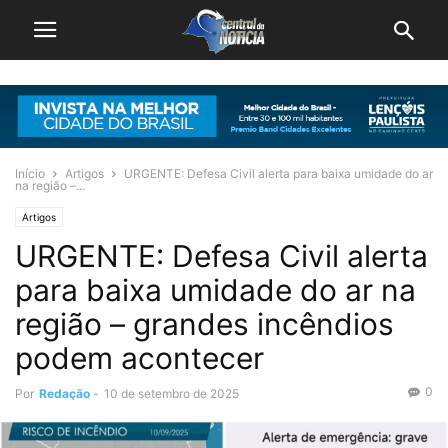
Início
Artigos
URGENTE: Defesa Civil alerta para baixa umidade do ar
na região –...
Artigos
URGENTE: Defesa Civil alerta
para baixa umidade do ar na
região – grandes incêndios
podem acontecer
0
Por
Redação
-
10 de setembro de 2025