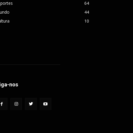
sportes
64
undo
44
ltura
10
iga-nos