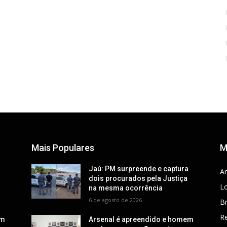
Mais Populares
M
a
Jaú: PM surpreende e captura
Ar
dois procurados pela Justiça
Lo
na mesma ocorrência
6 de agosto de 2026
Br
R
em
Arsenal é apreendido e homem