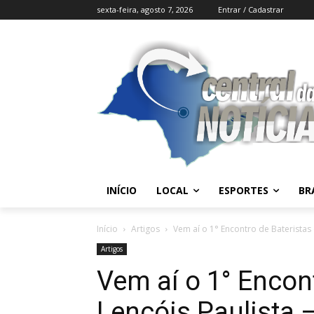
sexta-feira, agosto 7, 2026
Entrar / Cadastrar
INÍCIO
LOCAL
ESPORTES
BR
Início
Artigos
Vem aí o 1° Encontro de Bateristas 
Artigos
Vem aí o 1° Encon
Lençóis Paulista