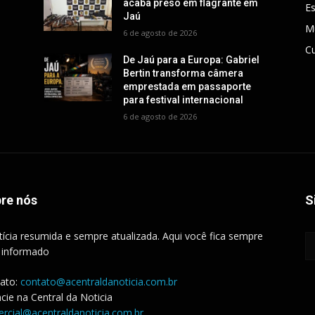
acaba preso em flagrante em
E
Jaú
M
6 de agosto de 2026
Cu
De Jaú para a Europa: Gabriel
Bertin transforma câmera
emprestada em passaporte
para festival internacional
6 de agosto de 2026
re nós
S
tícia resumida e sempre atualizada. Aqui você fica sempre
 informado
ato:
contato@acentraldanoticia.com.br
cie na Central da Noticia
rcial@acentraldanoticia.com.br