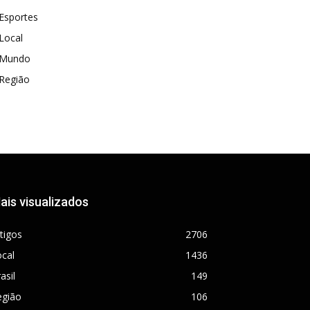
Esportes
Local
Mundo
Região
ais visualizados
tigos
2706
cal
1436
asil
149
egião
106