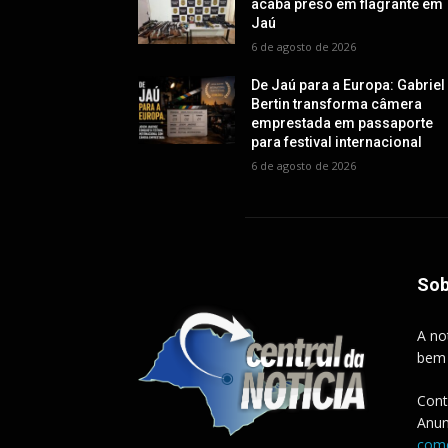
acaba preso em flagrante em
Jaú
6 de agosto de 2026
De Jaú para a Europa: Gabriel
Bertin transforma câmera
emprestada em passaporte
para festival internacional
6 de agosto de 2026
Sob
A no
bem
Cont
Anun
come