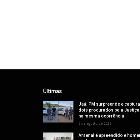
Últimas
Jaú: PM surpreende e captur
dois procurados pela Justiça
na mesma ocorrência
6 de agosto de 2026
Arsenal é apreendido e hom