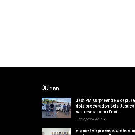
Últimas
Jaú: PM surpreende e captur
dois procurados pela Justiça
na mesma ocorrência
6 de agosto de 2026
Arsenal é apreendido e hom