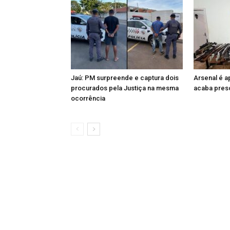
Jaú: PM surpreende e captura dois
Arsenal é 
procurados pela Justiça na mesma
acaba preso
ocorrência