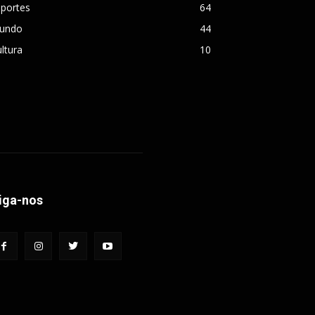
sportes
64
undo
44
ltura
10
iga-nos