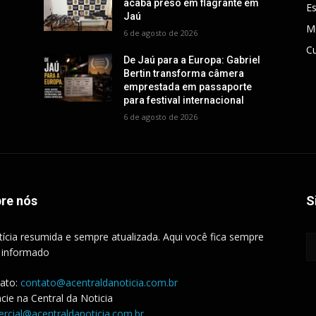
acaba preso em flagrante em
E
Jaú
M
6 de agosto de 2026
Cu
De Jaú para a Europa: Gabriel
Bertin transforma câmera
emprestada em passaporte
para festival internacional
6 de agosto de 2026
re nós
S
tícia resumida e sempre atualizada. Aqui você fica sempre
 informado
ato:
contato@acentraldanoticia.com.br
cie na Central da Noticia
rcial@acentraldanoticia.com.br