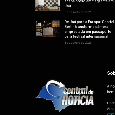
acaba preso em flagrante em
Jaú
6 de agosto de 2026
De Jaú para a Europa: Gabriel
Bertin transforma câmera
emprestada em passaporte
para festival internacional
6 de agosto de 2026
Sob
A no
bem
Cont
Anun
come