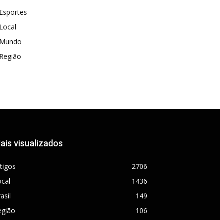
Esportes
Local
Mundo
Região
ais visualizados
tigos
2706
cal
1436
asil
149
egião
106