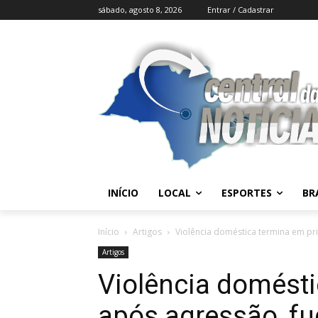
sábado, agosto 8, 2026
Entrar / Cadastrar
INÍCIO
LOCAL
ESPORTES
BR
Início
Artigos
Violência doméstica termina em pri
Artigos
Violência domésti
após agressão, fu