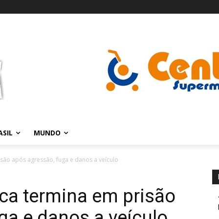
ASIL
MUNDO
são após agressão, fuga e danos a veículo
ca termina em prisão
ga e danos a veículo