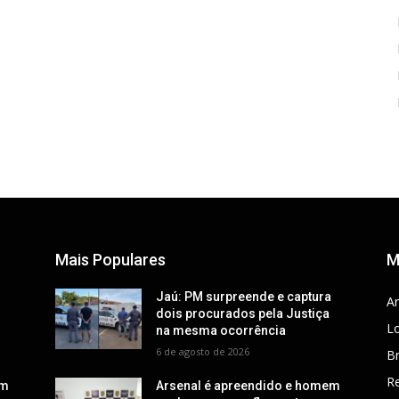
Mais Populares
M
a
Jaú: PM surpreende e captura
Ar
dois procurados pela Justiça
Lo
na mesma ocorrência
6 de agosto de 2026
Br
R
em
Arsenal é apreendido e homem