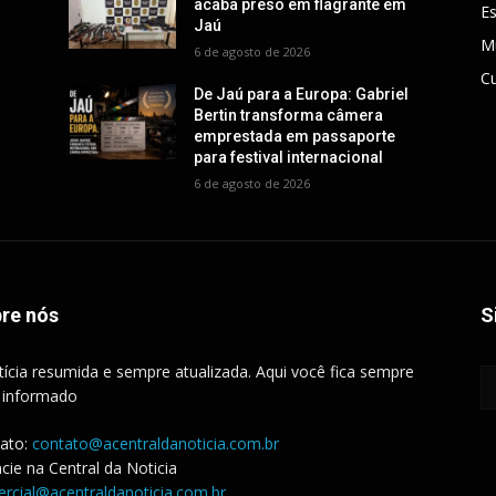
acaba preso em flagrante em
E
Jaú
M
6 de agosto de 2026
Cu
De Jaú para a Europa: Gabriel
Bertin transforma câmera
emprestada em passaporte
para festival internacional
6 de agosto de 2026
re nós
S
tícia resumida e sempre atualizada. Aqui você fica sempre
 informado
ato:
contato@acentraldanoticia.com.br
cie na Central da Noticia
rcial@acentraldanoticia.com.br