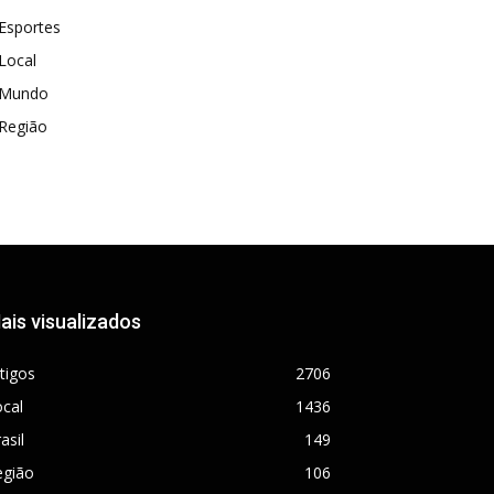
Esportes
Local
Mundo
Região
ais visualizados
tigos
2706
cal
1436
asil
149
egião
106