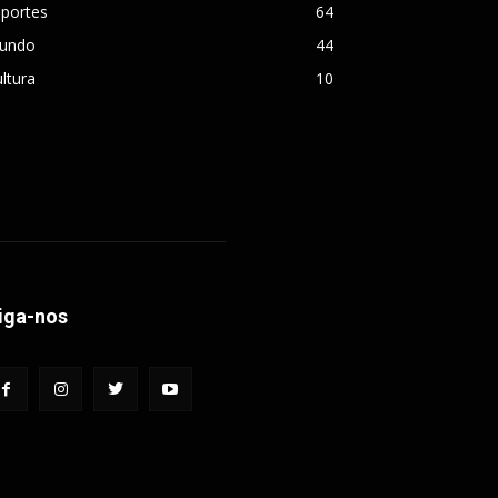
sportes
64
undo
44
ltura
10
iga-nos