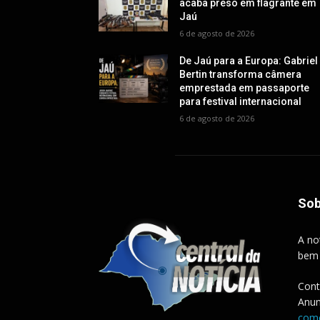
acaba preso em flagrante em
Jaú
6 de agosto de 2026
De Jaú para a Europa: Gabriel
Bertin transforma câmera
emprestada em passaporte
para festival internacional
6 de agosto de 2026
Sob
A no
bem
Cont
Anun
come