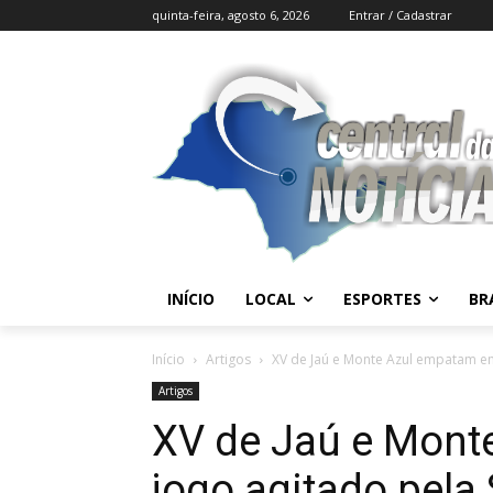
quinta-feira, agosto 6, 2026
Entrar / Cadastrar
INÍCIO
LOCAL
ESPORTES
BR
Início
Artigos
XV de Jaú e Monte Azul empatam em 
Artigos
XV de Jaú e Mont
jogo agitado pela 