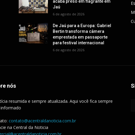
acaba preso em flagrante em
E
Jaú
M
6 de agosto de 2026
Cu
De Jaú para a Europa: Gabriel
Bertin transforma câmera
emprestada em passaporte
para festival internacional
6 de agosto de 2026
re nós
S
tícia resumida e sempre atualizada. Aqui você fica sempre
 informado
ato:
contato@acentraldanoticia.com.br
cie na Central da Noticia
rcial@acentraldanoticia.com.br