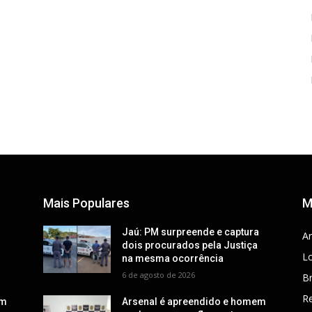
Mais Populares
M
a
Jaú: PM surpreende e captura
Ar
dois procurados pela Justiça
Lo
na mesma ocorrência
6 de agosto de 2026
Br
R
em
Arsenal é apreendido e homem