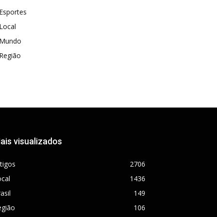
Esportes
Local
Mundo
Região
ais visualizados
tigos
2706
cal
1436
asil
149
egião
106