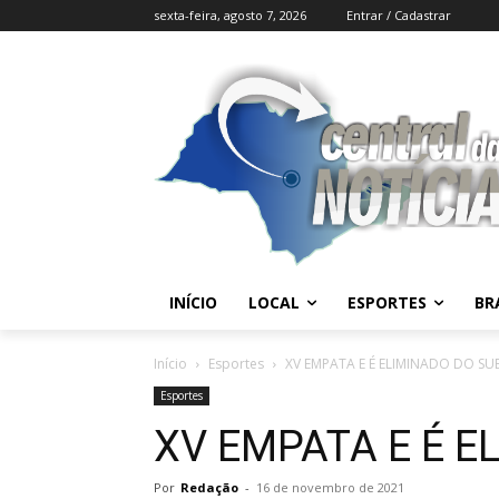
sexta-feira, agosto 7, 2026
Entrar / Cadastrar
INÍCIO
LOCAL
ESPORTES
BR
Início
Esportes
XV EMPATA E É ELIMINADO DO SU
Esportes
XV EMPATA E É E
Por
Redação
-
16 de novembro de 2021