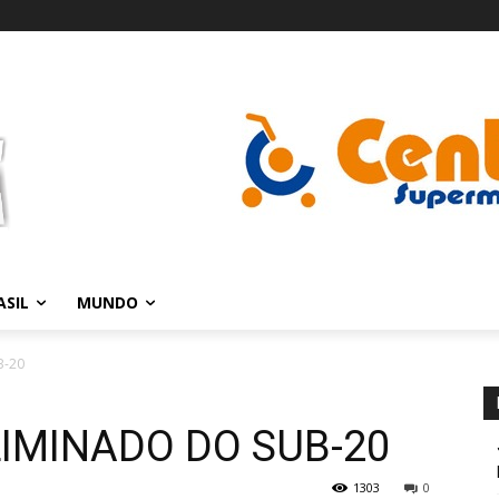
ASIL
MUNDO
B-20
LIMINADO DO SUB-20
1303
0