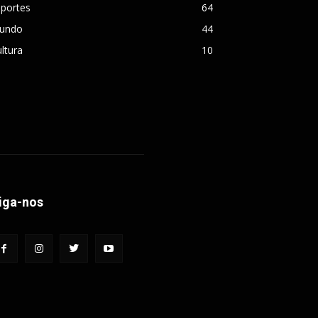
sportes
64
undo
44
ltura
10
iga-nos