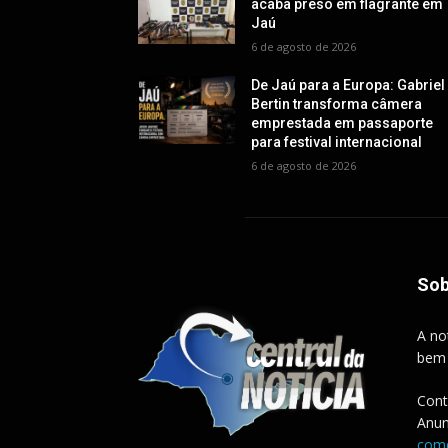
acaba preso em flagrante em
Jaú
6 de agosto de 2026
De Jaú para a Europa: Gabriel
Bertin transforma câmera
emprestada em passaporte
para festival internacional
6 de agosto de 2026
Sob
A no
bem
Cont
Anun
come