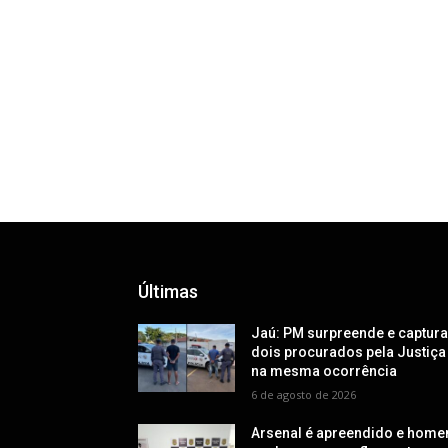
Últimas
Jaú: PM surpreende e captur
dois procurados pela Justiça
na mesma ocorrência
6 de agosto de 2026
Arsenal é apreendido e hom