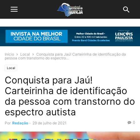
Início
Local
Conquista para Jaú! Carteirinha de identificação da
pessoa com transtorno do espectro...
Local
Conquista para Jaú!
Carteirinha de identificação
da pessoa com transtorno do
espectro autista
0
Por
Redação
-
29 de julho de 2021