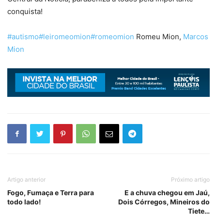
conquista!
#autismo
#leiromeomion
#romeomion
Romeu Mion,
Marcos
Mion
Artigo anterior
Próximo artigo
Fogo, Fumaça e Terra para
E a chuva chegou em Jaú,
todo lado!
Dois Córregos, Mineiros do
Tiete…