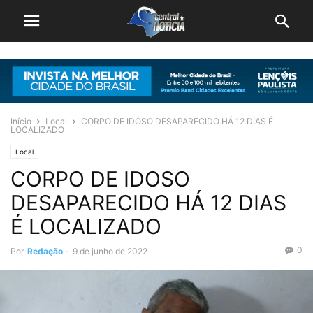
Início
Local
CORPO DE IDOSO DESAPARECIDO HÁ 12 DIAS É
LOCALIZADO
Local
CORPO DE IDOSO
DESAPARECIDO HÁ 12 DIAS
É LOCALIZADO
0
Por
Redação
-
9 de junho de 2022