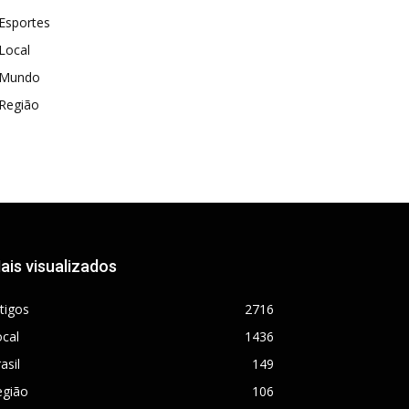
Esportes
Local
Mundo
Região
ais visualizados
tigos
2716
cal
1436
asil
149
egião
106