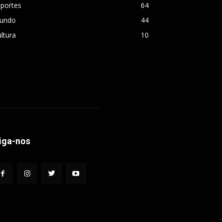
sportes
64
undo
44
ltura
10
iga-nos