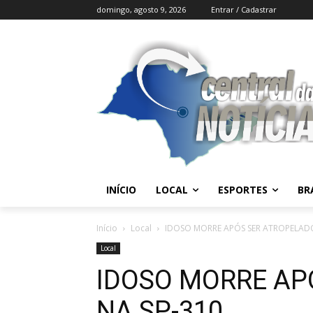
domingo, agosto 9, 2026
Entrar / Cadastrar
INÍCIO
LOCAL
ESPORTES
BR
Início
Local
IDOSO MORRE APÓS SER ATROPELADO
Local
IDOSO MORRE AP
NA SP-310