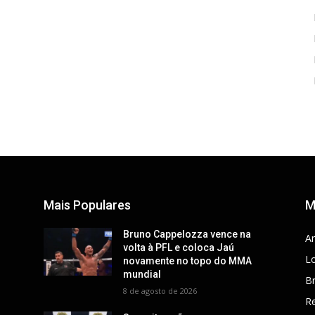
Mais Populares
M
Bruno Cappelozza vence na
Ar
volta à PFL e coloca Jaú
Lo
novamente no topo do MMA
mundial
Br
8 de agosto de 2026
R