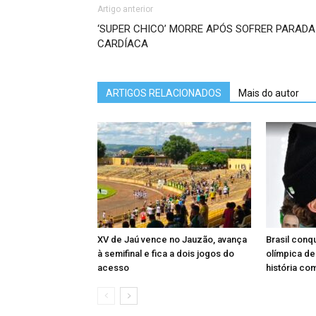
Artigo anterior
‘SUPER CHICO’ MORRE APÓS SOFRER PARADA
CARDÍACA
ARTIGOS RELACIONADOS
Mais do autor
XV de Jaú vence no Jauzão, avança
Brasil conq
à semifinal e fica a dois jogos do
olímpica de
acesso
história co