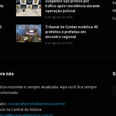
Suspeitos são presos por
E
nte
tráfico após resistência durante
M
operação policial
8 de agosto de 2026
Cu
0
Tribunal de Contas mobiliza 40
prefeitos e prefeitas em
encontro regional
8 de agosto de 2026
re nós
S
tícia resumida e sempre atualizada. Aqui você fica sempre
 informado
ato:
contato@acentraldanoticia.com.br
cie na Central da Noticia
rcial@acentraldanoticia.com.br