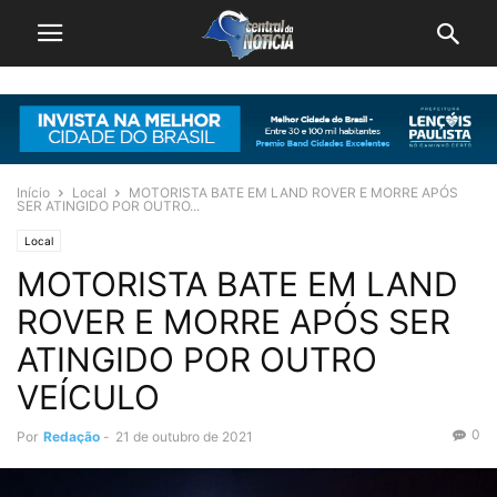
Início
Local
MOTORISTA BATE EM LAND ROVER E MORRE APÓS
SER ATINGIDO POR OUTRO...
Local
MOTORISTA BATE EM LAND
ROVER E MORRE APÓS SER
ATINGIDO POR OUTRO
VEÍCULO
0
Por
Redação
-
21 de outubro de 2021