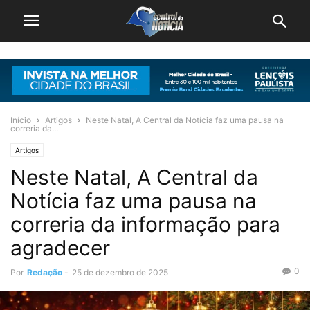
Início
Artigos
Neste Natal, A Central da Notícia faz uma pausa na
correria da...
Artigos
Neste Natal, A Central da
Notícia faz uma pausa na
correria da informação para
agradecer
0
Por
Redação
-
25 de dezembro de 2025