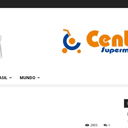
ASIL
MUNDO
2905
0