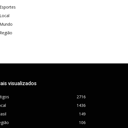
Esportes
Local
Mundo
Região
ais visualizados
tigos
2716
cal
1436
asil
149
egião
106