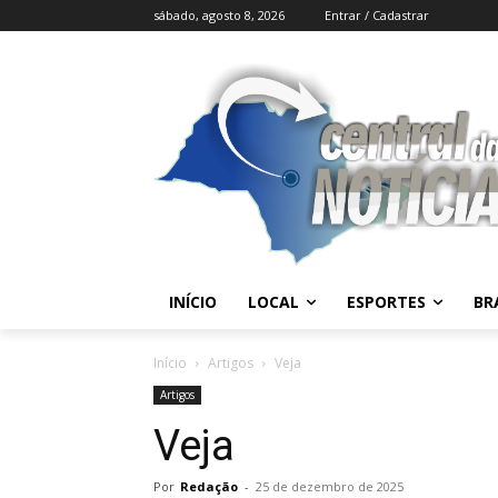
sábado, agosto 8, 2026
Entrar / Cadastrar
INÍCIO
LOCAL
ESPORTES
BR
Início
Artigos
Veja
Artigos
Veja
Por
Redação
-
25 de dezembro de 2025