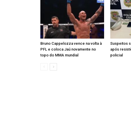
Bruno Cappelozza vence na volta à
Suspeitos s
PFL e coloca Jaú novamente no
após resist
topo do MMA mundial
policial