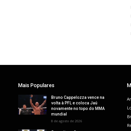
Mais Populares
M
Bruno Cappelozza vence na
Ar
volta à PFL e coloca Jaú
Lo
novamente no topo do MMA
mundial
Br
8 de agosto de 2026
R