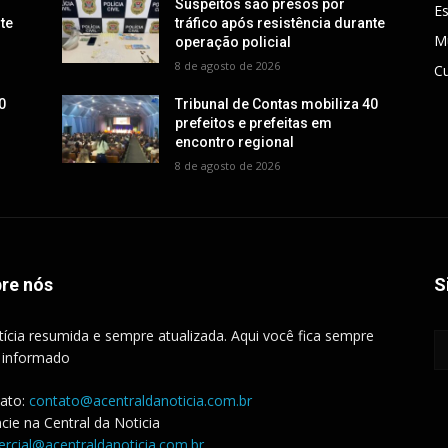
Suspeitos são presos por
E
nte
tráfico após resistência durante
M
operação policial
8 de agosto de 2026
Cu
0
Tribunal de Contas mobiliza 40
prefeitos e prefeitas em
encontro regional
8 de agosto de 2026
re nós
S
tícia resumida e sempre atualizada. Aqui você fica sempre
 informado
ato:
contato@acentraldanoticia.com.br
cie na Central da Noticia
rcial@acentraldanoticia.com.br