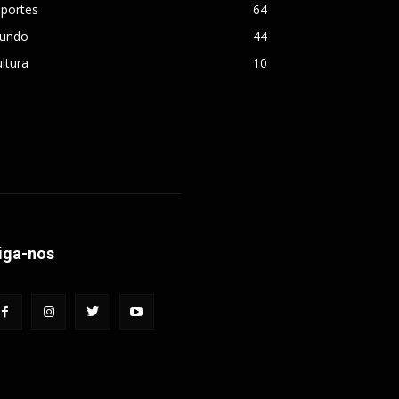
sportes
64
undo
44
ltura
10
iga-nos